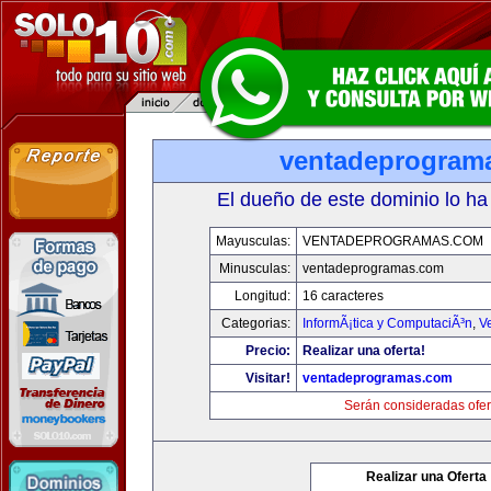
ventadeprogram
El dueño de este dominio lo ha
Mayusculas:
VENTADEPROGRAMAS.COM
Minusculas:
ventadeprogramas.com
Longitud:
16 caracteres
Categorias:
InformÃ¡tica y ComputaciÃ³n
,
V
Precio:
Realizar una oferta!
Visitar!
ventadeprogramas.com
Serán consideradas ofer
Realizar una Oferta