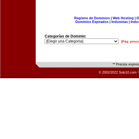
Registro de Dominios
|
Web Hosting
|
D
Dominios Expirados
|
Industrias
|
Indu
Categorías de Dominio:
[Pág. princi
** Precios expre
© 2002/2022 Solo10.com