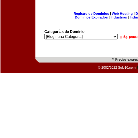
Registro de Dominios
|
Web Hosting
|
D
Dominios Expirados
|
Industrias
|
Indu
Categorías de Dominio:
[Pág. princi
** Precios expre
© 2002/2022 Solo10.com