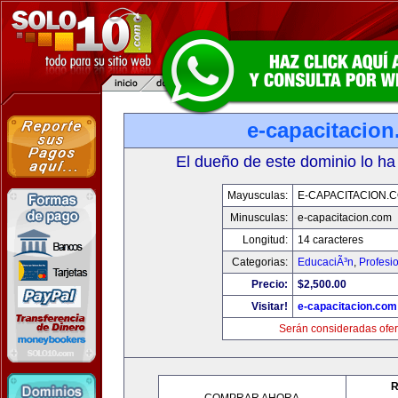
e-capacitacio
El dueño de este dominio lo ha
Mayusculas:
E-CAPACITACION.
Minusculas:
e-capacitacion.com
Longitud:
14 caracteres
Categorias:
EducaciÃ³n
,
Profesi
Precio:
$2,500.00
Visitar!
e-capacitacion.com
Serán consideradas ofer
R