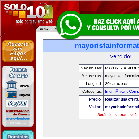
mayoristainforma
Vendido!
Mayusculas:
MAYORISTAINFOR
Minusculas:
mayoristainformati
Longitud:
20 caracteres
Categorias:
InformÃ¡tica y Comp
Precio:
Realizar una oferta
Visitar!
mayoristainformat
Serán consideradas ofer