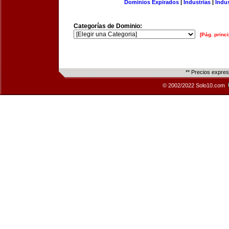
Dominios Expirados
|
Industrias
|
Indu
Categorías de Dominio:
[Pág. princi
** Precios expre
© 2002/2022 Solo10.com