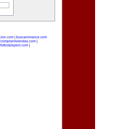
cion.com
|
buscaromance.com
|
comprarviviendas.com
|
|
futbolplayero.com
|