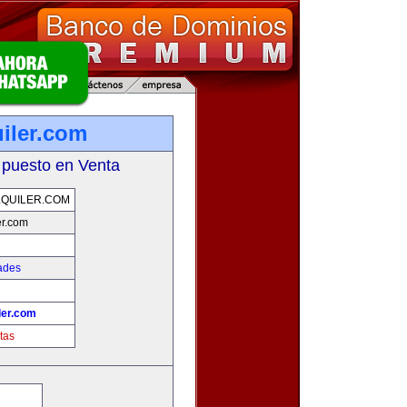
iler.com
 puesto en Venta
QUILER.COM
er.com
ades
ler.com
tas