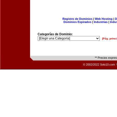
Registro de Dominios
|
Web Hosting
|
D
Dominios Expirados
|
Industrias
|
Indu
Categorías de Dominio:
[Pág. princi
** Precios expre
© 2002/2022 Solo10.com