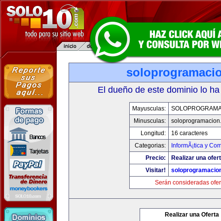
soloprogramaci
El dueño de este dominio lo ha
Mayusculas:
SOLOPROGRAMA
Minusculas:
soloprogramacion
Longitud:
16 caracteres
Categorias:
InformÃ¡tica y Co
Precio:
Realizar una ofert
Visitar!
soloprogramacio
Serán consideradas ofer
Realizar una Oferta