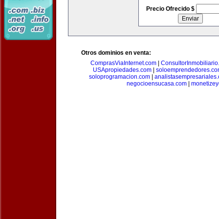
Precio Ofrecido $
Otros dominios en venta:
ComprasViaInternet.com
|
ConsultorInmobiliari
USApropiedades.com
|
soloemprendedores.c
soloprogramacion.com
|
analistasempresariales
negocioensucasa.com
|
monetize