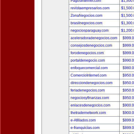
PagosInternet.com
$1,500
revistaempresarios.com
$1,500
ZonaNegocios.com
$1,500
brasilnegocios.com
$1,300
negociosparaguay.com
$1,200
aceleradoradenegocios.com
$999.
consejosdenegocios.com
$999.
forodenegocios.com
$999.
portaldenegocio.com
$990.
enfoquecomercial.com
$980.
ComercioInternet.com
$950.
direcciondenegocios.com
$950.
feriadenegocios.com
$950.
negociosyfinanzas.com
$950.
enlacesdenegocios.com
$900.
thetradernetwork.com
$900.
e-Afiliados.com
$899.
e-franquicias.com
$899.