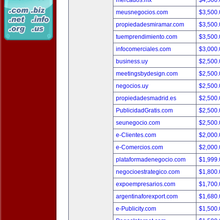
mercados.mx
$4,500
meusnegocios.com
$3,500
propiedadesmiramar.com
$3,500
tuemprendimiento.com
$3,500
infocomerciales.com
$3,000
business.uy
$2,500
meetingsbydesign.com
$2,500
negocios.uy
$2,500
propiedadesmadrid.es
$2,500
PublicidadGratis.com
$2,500
seunegocio.com
$2,500
e-Clientes.com
$2,000
e-Comercios.com
$2,000
plataformadenegocio.com
$1,999
negocioestrategico.com
$1,800
expoempresarios.com
$1,700
argentinaforexport.com
$1,680
e-Publicity.com
$1,500