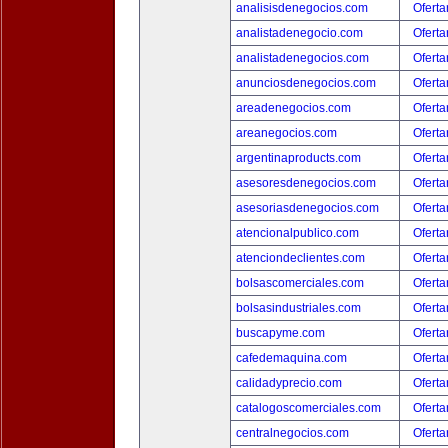
analisisdenegocios.com
Oferta
analistadenegocio.com
Oferta
analistadenegocios.com
Oferta
anunciosdenegocios.com
Oferta
areadenegocios.com
Oferta
areanegocios.com
Oferta
argentinaproducts.com
Oferta
asesoresdenegocios.com
Oferta
asesoriasdenegocios.com
Oferta
atencionalpublico.com
Oferta
atenciondeclientes.com
Oferta
bolsascomerciales.com
Oferta
bolsasindustriales.com
Oferta
buscapyme.com
Oferta
cafedemaquina.com
Oferta
calidadyprecio.com
Oferta
catalogoscomerciales.com
Oferta
centralnegocios.com
Oferta