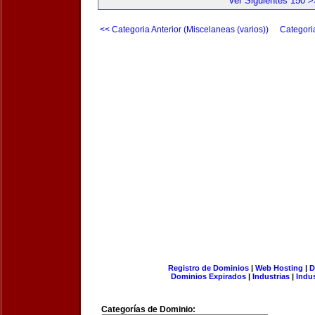
Ver Siguientes 150 >
<< Categoria Anterior (Miscelaneas (varios))
Categori
Registro de Dominios
|
Web Hosting
|
D
Dominios Expirados
|
Industrias
|
Indu
Categorías de Dominio: