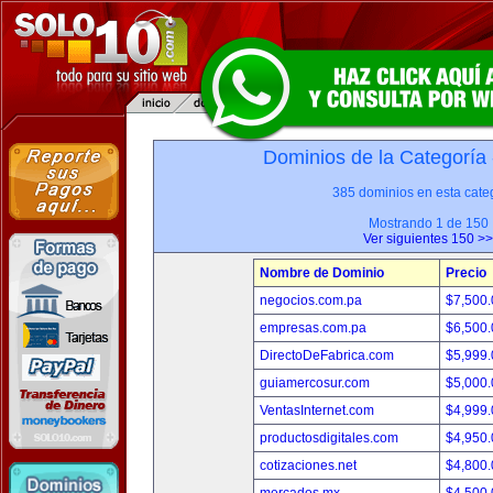
Dominios de la Categoría
385 dominios en esta categ
Mostrando 1 de 150
Ver siguientes 150 >>
Nombre de Dominio
Precio
negocios.com.pa
$7,500
empresas.com.pa
$6,500
DirectoDeFabrica.com
$5,999
guiamercosur.com
$5,000
VentasInternet.com
$4,999
productosdigitales.com
$4,950
cotizaciones.net
$4,800