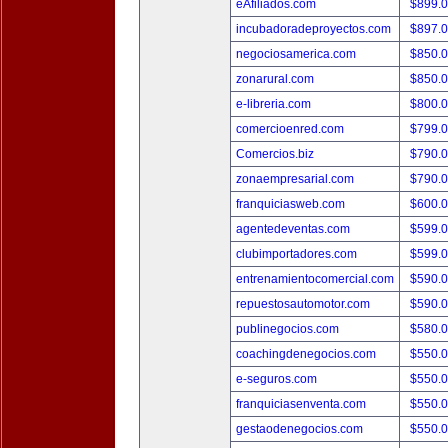
eAfiliados.com
$899.
incubadoradeproyectos.com
$897.
negociosamerica.com
$850.
zonarural.com
$850.
e-libreria.com
$800.
comercioenred.com
$799.
Comercios.biz
$790.
zonaempresarial.com
$790.
franquiciasweb.com
$600.
agentedeventas.com
$599.
clubimportadores.com
$599.
entrenamientocomercial.com
$590.
repuestosautomotor.com
$590.
publinegocios.com
$580.
coachingdenegocios.com
$550.
e-seguros.com
$550.
franquiciasenventa.com
$550.
gestaodenegocios.com
$550.