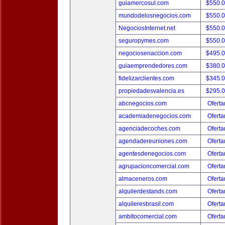
guiamercosul.com
$550.
mundodelosnegocios.com
$550.
NegociosInternet.net
$550.
seguropymes.com
$550.
negociosenaccion.com
$495.
guiaemprendedores.com
$380.
fidelizarclientes.com
$345.
propiedadesvalencia.es
$295.
abcnegocios.com
Oferta
academiadenegocios.com
Oferta
agenciadecoches.com
Oferta
agendadereuniones.com
Oferta
agentesdenegocios.com
Oferta
agrupacioncomercial.com
Oferta
almaceneros.com
Oferta
alquilerdestands.com
Oferta
alquileresbrasil.com
Oferta
ambitocomercial.com
Oferta