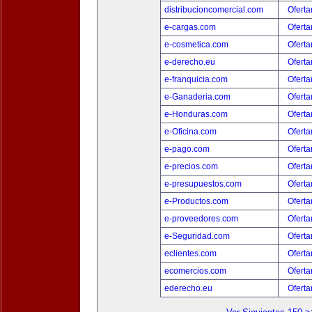
distribucioncomercial.com
Oferta
e-cargas.com
Oferta
e-cosmetica.com
Oferta
e-derecho.eu
Oferta
e-franquicia.com
Oferta
e-Ganaderia.com
Oferta
e-Honduras.com
Oferta
e-Oficina.com
Oferta
e-pago.com
Oferta
e-precios.com
Oferta
e-presupuestos.com
Oferta
e-Productos.com
Oferta
e-proveedores.com
Oferta
e-Seguridad.com
Oferta
eclientes.com
Oferta
ecomercios.com
Oferta
ederecho.eu
Oferta