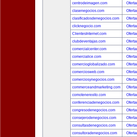
centrodeimagen.com
Oferta
clasenegocios.com
Oferta
clasificadosdenegocios.com
Oferta
clicknegocio.com
Oferta
ClientesInternet.com
Oferta
clubdeventajas.com
Oferta
comercialcenter.com
Oferta
comercialice.com
Oferta
comercioglobalizado.com
Oferta
comerciosweb.com
Oferta
comerciosynegocios.com
Oferta
commerceandmarketing.com
Oferta
comotenerexito.com
Oferta
conferenciadenegocios.com
Oferta
congresodenegocios.com
Oferta
consejerodenegocios.com
Oferta
consultasdenegocios.com
Oferta
consultoradenegocios.com
Oferta