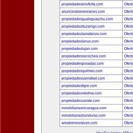
propiedadesenoferta.com
Ofert
anunciosbienesraices.com
Ofert
propiedadesgualeguaychu.com
Ofert
propiedadesituzaingo.com
Ofert
propiedadeslamatanza.com
Ofert
propiedadeslanus.com
Ofert
propiedadeslujan.com
Ofert
propiedadesnecochea.com
Ofert
propiedadesposadas.com
Ofert
propiedadesquilmes.com
Ofert
propiedadessanrafael.com
Ofert
propiedadestigre.com
Ofert
propiedadesviedma.com
Ofert
propiedadeszarate.com
Ofert
inmobiliariasnicaragua.com
Ofert
inmobiliariashonduras.com
Ofert
areabienesraices.com
Ofert