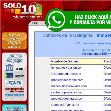
Dominios de la Categoría -
Inmueb
372 dominios en esta categ
Mostrando 1 de 150
Ver siguientes 150 >>
Nombre de Dominio
Prec
InmueblesHouston.com
Ofert
USApropiedades.com
Ofert
propiedadescaribe.com
Ofert
bienesraicesalaventa.com
Ofert
caribepropiedades.com
Ofert
propiedadesrurales.com
Ofert
CamposEnVenta.net
Ofert