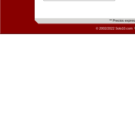
** Precios expre
© 2002/2022 Solo10.com