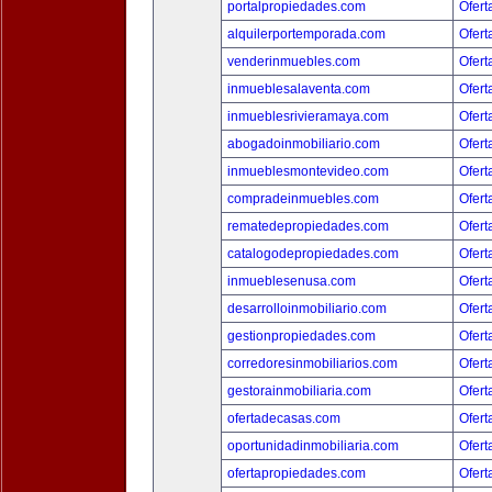
portalpropiedades.com
Ofert
alquilerportemporada.com
Ofert
venderinmuebles.com
Ofert
inmueblesalaventa.com
Ofert
inmueblesrivieramaya.com
Ofert
abogadoinmobiliario.com
Ofert
inmueblesmontevideo.com
Ofert
compradeinmuebles.com
Ofert
rematedepropiedades.com
Ofert
catalogodepropiedades.com
Ofert
inmueblesenusa.com
Ofert
desarrolloinmobiliario.com
Ofert
gestionpropiedades.com
Ofert
corredoresinmobiliarios.com
Ofert
gestorainmobiliaria.com
Ofert
ofertadecasas.com
Ofert
oportunidadinmobiliaria.com
Ofert
ofertapropiedades.com
Ofert