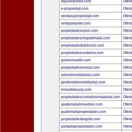
alquilerpordia.com
Ofert
e-propiedad.com
Ofert
vendasupropiedad.com
Ofert
rentayalquiler.com
Ofert
propiedadescolon.com
Ofert
propiedadeschapadmalal.com
Ofert
propiedadesbariloche.com
Ofert
propiedadescostarica.com
Ofert
guiainmueble.com
Ofert
propiedadesezeiza.com
Ofert
avisosinmobiliarios.com
Ofert
gestiondeinmobiliarias.com
Ofert
inmueblesusa.com
Ofert
propiedadescomodororivadavia.com
Ofert
guatemalainmuebles.com
Ofert
guatemalapropiedades.com
Ofert
propiedadesbogota.com
Ofert
portaldepropiedades.com
Ofert