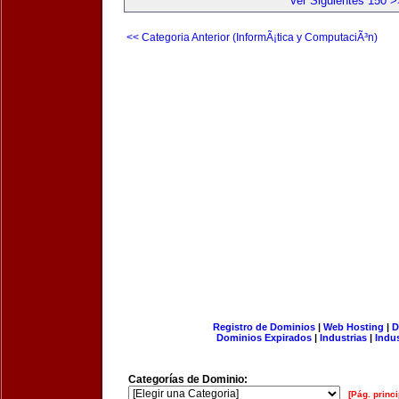
Ver Siguientes 150 >
<< Categoria Anterior (InformÃ¡tica y ComputaciÃ³n)
Registro de Dominios
|
Web Hosting
|
D
Dominios Expirados
|
Industrias
|
Indu
Categorías de Dominio:
[Pág. princi